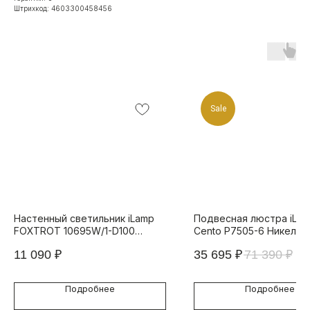
Штрихкод: 4603300458456
Sale
Настенный светильник iLamp
Подвесная люстра iLa
FOXTROT 10695W/1-D100
Cento P7505-6 Никель
BLACK&WHITE
11 090
₽
35 695
₽
71 390
₽
Подробнее
Подробнее