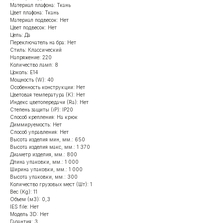
Материал плафона: Ткань
Цвет плафона: Ткань
Материал подвесок: Нет
Цвет подвесок: Нет
Цепь: Да
Переключатель на бра: Нет
Стиль: Классический
Напряжение: 220
Количество ламп: 8
Цоколь: Е14
Мощность (W): 40
Особенность конструкции: Нет
Цветовая температура (K): Нет
Индекс цветопередачи (Ra): Нет
Степень защиты (iP): IP20
Способ крепления: На крюк
Диммируемость: Нет
Способ управления: Нет
Высота изделия мин, мм.: 650
Высота изделия макс, мм.: 1 370
Диаметр изделия, мм.: 800
Длина упаковки, мм.: 1 000
Ширина упаковки, мм.: 1 000
Высота упаковки, мм.: 300
Количество грузовых мест (Шт): 1
Вес (Kg): 11
Объем (м3): 0,3
IES file: Нет
Модель 3D: Нет
Гарантия: 3