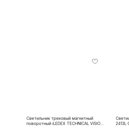
Светильник трековый магнитный
Свети
поворотный iLEDEX TECHNICAL VISION
2413L 
4825-040-L305-12W-110DG-3000K-BK