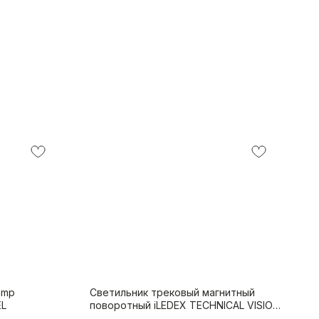
amp
Светильник трековый магнитный
EL
поворотный iLEDEX TECHNICAL VISION
4822-003-L120-6W-38DG-4000K-BK