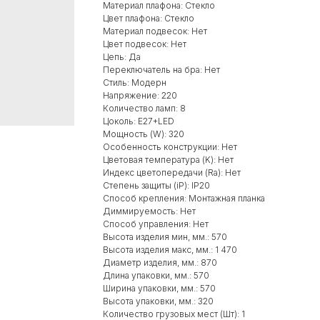
Материал плафона: Стекло
Цвет плафона: Стекло
Материал подвесок: Нет
Цвет подвесок: Нет
Цепь: Да
Переключатель на бра: Нет
Стиль: Модерн
Напряжение: 220
Количество ламп: 8
Цоколь: E27+LED
Мощность (W): 320
Особенность конструкции: Нет
Цветовая температура (K): Нет
Индекс цветопередачи (Ra): Нет
Степень защиты (iP): IP20
Способ крепления: Монтажная планка
Диммируемость: Нет
Способ управления: Нет
Высота изделия мин, мм.: 570
Высота изделия макс, мм.: 1 470
Диаметр изделия, мм.: 870
Длина упаковки, мм.: 570
Ширина упаковки, мм.: 570
Высота упаковки, мм.: 320
Количество грузовых мест (Шт): 1