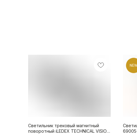
NE
Светильник трековый магнитный
Свети
поворотный iLEDEX TECHNICAL VISION
69005
4822-003-L236-12W-38DG-4000K-WH