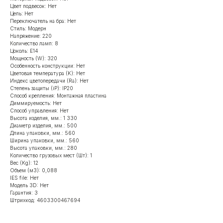
Цвет подвесок: Нет
Цепь: Нет
Переключатель на бра: Нет
Стиль: Модерн
Напряжение: 220
Количество ламп: 8
Цоколь: Е14
Мощность (W): 320
Особенность конструкции: Нет
Цветовая температура (K): Нет
Индекс цветопередачи (Ra): Нет
Степень защиты (iP): IP20
Способ крепления: Монтажная пластина
Диммируемость: Нет
Способ управления: Нет
Высота изделия, мм.: 1 330
Диаметр изделия, мм.: 500
Длина упаковки, мм.: 560
Ширина упаковки, мм.: 560
Высота упаковки, мм.: 280
Количество грузовых мест (Шт): 1
Вес (Kg): 12
Объем (м3): 0,088
IES file: Нет
Модель 3D: Нет
Гарантия: 3
Штрихкод: 4603300467694