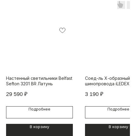
Настенный светильники Belfast
Соед-ль Х-образный дл
Sefton 3201 BR Латунь
шинопровода iLEDEX
TECHNICAL VISION X-TY
29 590
₽
3 190
₽
CONNECT 4822-022-44
Подробнее
Подробнее
В корзину
В корзину